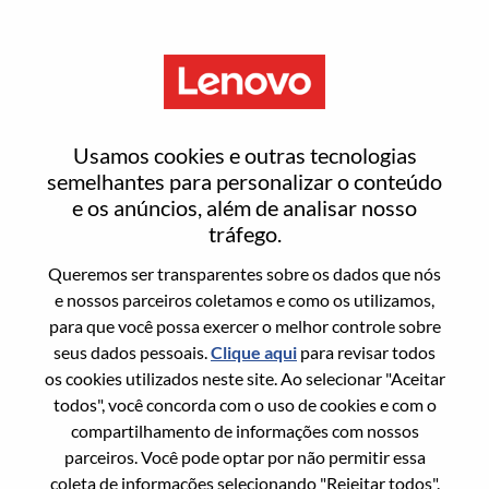
Menu
Chief Of Staff
Usamos cookies e outras tecnologias
semelhantes para personalizar o conteúdo
e os anúncios, além de analisar nosso
tráfego.
Queremos ser transparentes sobre os dados que nós
Informação geral
e nossos parceiros coletamos e como os utilizamos,
para que você possa exercer o melhor controle sobre
Sol. Nº:
WD00099964
seus dados pessoais.
Clique aqui
para revisar todos
Área De Carreira:
Gerenciamento de projetos
os cookies utilizados neste site. Ao selecionar "Aceitar
todos", você concorda com o uso de cookies e com o
País/Região:
Estados Unidos da América
compartilhamento de informações com nossos
Estado:
North Carolina
parceiros. Você pode optar por não permitir essa
Cidade:
Morrisville
coleta de informações selecionando "Rejeitar todos".