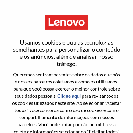
Menu
Client Manager, Public , West
Usamos cookies e outras tecnologias
semelhantes para personalizar o conteúdo
e os anúncios, além de analisar nosso
tráfego.
Queremos ser transparentes sobre os dados que nós
Informação geral
e nossos parceiros coletamos e como os utilizamos,
para que você possa exercer o melhor controle sobre
Sol. Nº:
WD00099339
seus dados pessoais.
Clique aqui
para revisar todos
Área De Carreira:
Vendas
os cookies utilizados neste site. Ao selecionar "Aceitar
todos", você concorda com o uso de cookies e com o
País/Região:
Índia
compartilhamento de informações com nossos
Estado:
Maharashtra
parceiros. Você pode optar por não permitir essa
Cidade:
Mumbai
coleta de informações selecionando "Rejeitar todos".