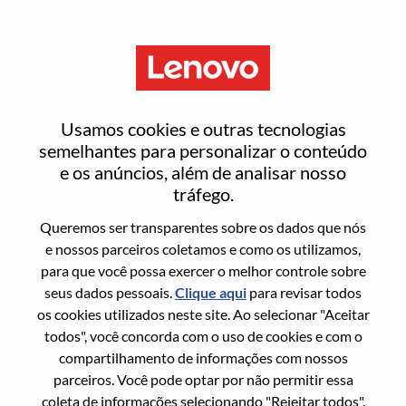
Menu
Client Relationship Manager -
Usamos cookies e outras tecnologias
Based In Rome
semelhantes para personalizar o conteúdo
e os anúncios, além de analisar nosso
tráfego.
Queremos ser transparentes sobre os dados que nós
e nossos parceiros coletamos e como os utilizamos,
para que você possa exercer o melhor controle sobre
Informação geral
seus dados pessoais.
Clique aqui
para revisar todos
os cookies utilizados neste site. Ao selecionar "Aceitar
Sol. Nº:
WD00098738
todos", você concorda com o uso de cookies e com o
Área De Carreira:
Vendas
compartilhamento de informações com nossos
parceiros. Você pode optar por não permitir essa
País/Região:
Itália
coleta de informações selecionando "Rejeitar todos".