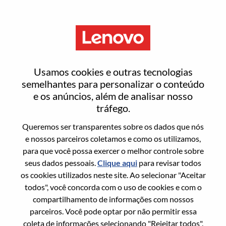
Menu
Consultor De Vendas Internas
Usamos cookies e outras tecnologias
Jr.
semelhantes para personalizar o conteúdo
e os anúncios, além de analisar nosso
tráfego.
Queremos ser transparentes sobre os dados que nós
e nossos parceiros coletamos e como os utilizamos,
para que você possa exercer o melhor controle sobre
Informação geral
seus dados pessoais.
Clique aqui
para revisar todos
os cookies utilizados neste site. Ao selecionar "Aceitar
Sol. Nº:
WD00099963
todos", você concorda com o uso de cookies e com o
Área De Carreira:
Vendas
compartilhamento de informações com nossos
parceiros. Você pode optar por não permitir essa
País/Região:
Brasil
coleta de informações selecionando "Rejeitar todos".