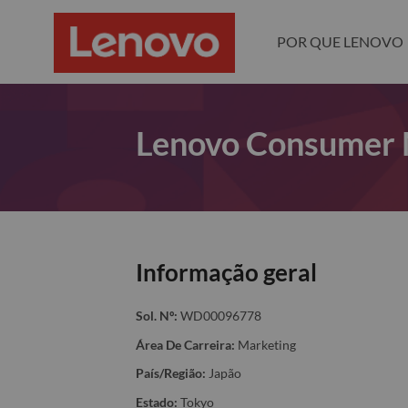
POR QUE LENOVO
Lenovo Consumer 
Informação geral
Sol. Nº:
WD00096778
Área De Carreira:
Marketing
País/Região:
Japão
Estado:
Tokyo