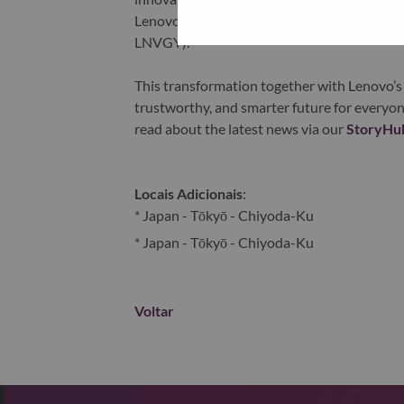
Lenovo is listed on the Hong Kong stock e
LNVGY).
This transformation together with Lenovo’s 
trustworthy, and smarter future for everyon
read about the latest news via our
StoryHu
Locais Adicionais
:
* Japan - Tōkyō - Chiyoda-Ku
* Japan - Tōkyō - Chiyoda-Ku
Voltar