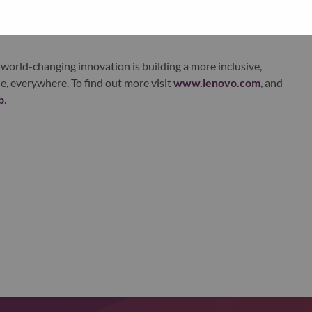
xchange under Lenovo Group Limited (HKSE: 992) (ADR:
world-changing innovation is building a more inclusive,
e, everywhere. To find out more visit
www.lenovo.com
, and
b
.