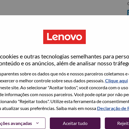
ookies e outras tecnologias semelhantes para perso
ovo
onteúdo e os anúncios, além de analisar nosso tráfeg
wn what we do. We WOW our customers.
parentes sobre os dados que nós e nossos parceiros coletamos e 
exercer o melhor controle sobre seus dados pessoais.
Clique aqui
echnology powerhouse, ranked #153 in the Fortune Global
 neste site. Ao selecionar "Aceitar todos", você concorda com o uso
 day in 180 markets. Focused on a bold vision to deliver
e informações com nossos parceiros. Você pode optar por não perm
 on its success as the world’s largest PC company with a full-
ionando "Rejeitar todos". Utilize esta ferramenta de consentimen
d AI-optimized devices (PCs, workstations, smartphones,
u atualizar suas preferências. Saiba mais em nossa
Declaração de 
edge, high performance computing and software defined
ervices. Lenovo’s continued investment in world-changing
ações avançadas
Aceitar tudo
Rejei
ustworthy, and smarter future for everyone, everywhere.