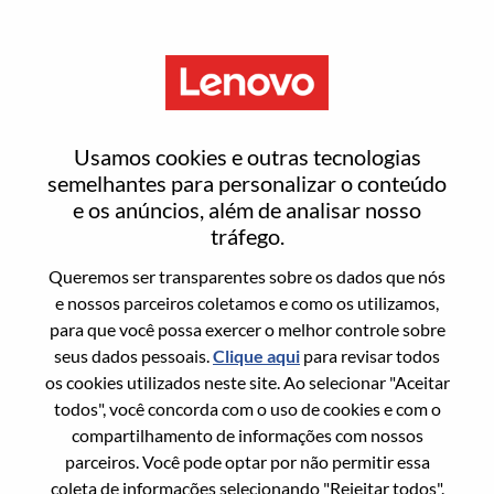
Menu
Security Solution Architect-
Usamos cookies e outras tecnologias
DWS
semelhantes para personalizar o conteúdo
e os anúncios, além de analisar nosso
tráfego.
Queremos ser transparentes sobre os dados que nós
e nossos parceiros coletamos e como os utilizamos,
para que você possa exercer o melhor controle sobre
Informação geral
seus dados pessoais.
Clique aqui
para revisar todos
os cookies utilizados neste site. Ao selecionar "Aceitar
Sol. Nº:
WD00100741
todos", você concorda com o uso de cookies e com o
Área De Carreira:
Tecnologia da informação
compartilhamento de informações com nossos
parceiros. Você pode optar por não permitir essa
País/Região:
Colômbia
coleta de informações selecionando "Rejeitar todos".