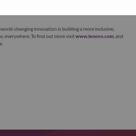
xchange under Lenovo Group Limited (HKSE: 992) (ADR:
world-changing innovation is building a more inclusive,
e, everywhere. To find out more visit
www.lenovo.com
, and
b
.