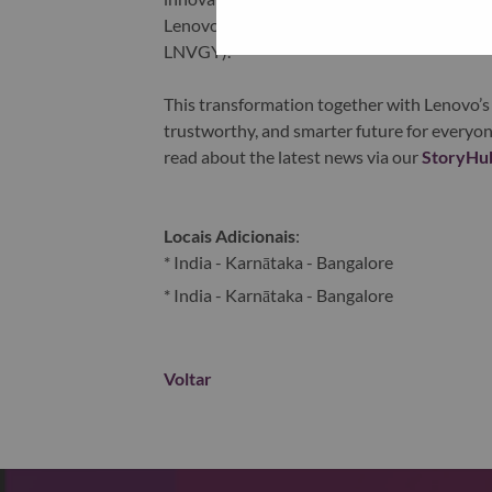
Lenovo is listed on the Hong Kong stock e
LNVGY).
This transformation together with Lenovo’s 
trustworthy, and smarter future for everyon
read about the latest news via our
StoryHu
Locais Adicionais
:
* India - Karnātaka - Bangalore
* India - Karnātaka - Bangalore
Voltar