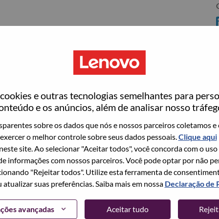
C
ookies e outras tecnologias semelhantes para perso
ovo
onteúdo e os anúncios, além de analisar nosso tráfeg
wn what we do. We WOW our customers.
parentes sobre os dados que nós e nossos parceiros coletamos e 
exercer o melhor controle sobre seus dados pessoais.
Clique aqui
echnology powerhouse, ranked #153 in the Fortune Global
 neste site. Ao selecionar "Aceitar todos", você concorda com o uso
 day in 180 markets. Focused on a bold vision to deliver
e informações com nossos parceiros. Você pode optar por não perm
 on its success as the world’s largest PC company with a full-
ionando "Rejeitar todos". Utilize esta ferramenta de consentimen
d AI-optimized devices (PCs, workstations, smartphones,
u atualizar suas preferências. Saiba mais em nossa
Declaração de 
edge, high performance computing and software defined
ervices. Lenovo’s continued investment in world-changing
ações avançadas
Aceitar tudo
Rejei
ustworthy, and smarter future for everyone, everywhere.