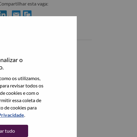
Compartilhar esta vaga:
ompartilhar DWS Security Solution Architect no LinkedIn
Compartilhar DWS Security Solution Architect com um amig
Vagas semelhantes
Advisory Solution Architect
BANGALORE, Karnataka, Índia,
nalizar o
o.
ServiceNow Solution Architect
BANGALORE, Karnataka, Índia,
como os utilizamos,
para revisar todos os
Personalization Solution Architect
 de cookies e com o
BANGALORE, Karnataka, Índia,
itir essa coleta de
to de cookies para
Application Packaging Engineer
Privacidade
.
BANGALORE, Karnataka, Índia,
tar tudo
Veja todos