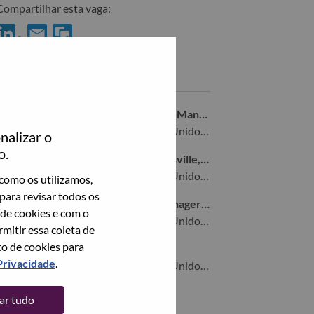
Compartilhar esta vaga:
Compartilhar Deal Engagement Manager no LinkedIn
Compartilhar Deal Engagement Manager com um amigo por
Vagas semelhantes
Remote Senior Business Operations Manager
Morrisville, North Carolina, Estados Unidos da América,
nalizar o
o.
ISO GTM Program Director - Morrisville, NC
Morrisville, North Carolina, Estados Unidos da América,
como os utilizamos,
para revisar todos os
TruScale Channel Development Manager - NA
 de cookies e com o
Morrisville, North Carolina, Estados Unidos da América,
itir essa coleta de
to de cookies para
Sales Operations Manager II
Privacidade
.
Morrisville, North Carolina, Estados Unidos da América,
tar tudo
Veja todos