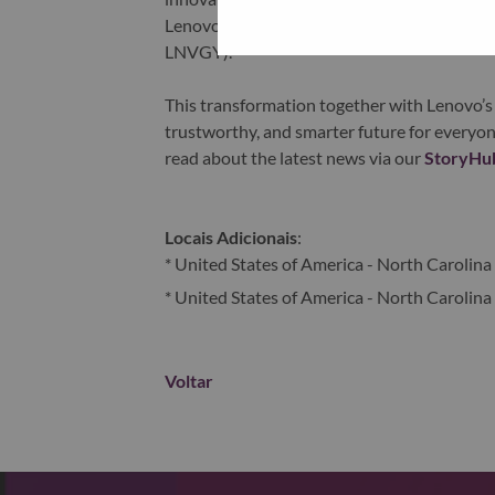
Lenovo is listed on the Hong Kong stock e
LNVGY).
This transformation together with Lenovo’s 
trustworthy, and smarter future for everyon
read about the latest news via our
StoryHu
Locais Adicionais
:
* United States of America - North Carolina 
* United States of America - North Carolina 
Voltar