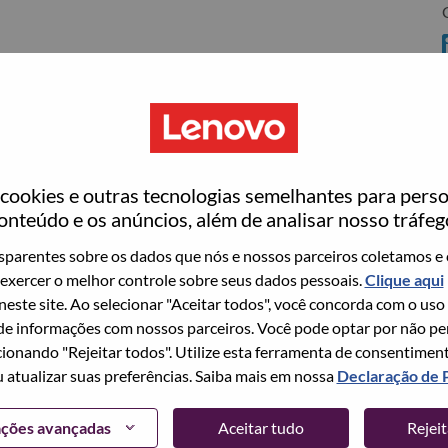
rrisville
ookies e outras tecnologias semelhantes para perso
ovo
onteúdo e os anúncios, além de analisar nosso tráfeg
wn what we do. We WOW our customers.
parentes sobre os dados que nós e nossos parceiros coletamos e 
exercer o melhor controle sobre seus dados pessoais.
Clique aqui
echnology powerhouse, ranked #153 in the Fortune Global
 neste site. Ao selecionar "Aceitar todos", você concorda com o uso
 day in 180 markets. Focused on a bold vision to deliver
e informações com nossos parceiros. Você pode optar por não perm
 on its success as the world’s largest PC company with a full-
ionando "Rejeitar todos". Utilize esta ferramenta de consentimen
d AI-optimized devices (PCs, workstations, smartphones,
u atualizar suas preferências. Saiba mais em nossa
Declaração de 
edge, high performance computing and software defined
ervices. Lenovo’s continued investment in world-changing
ações avançadas
Aceitar tudo
Rejei
ustworthy, and smarter future for everyone, everywhere.