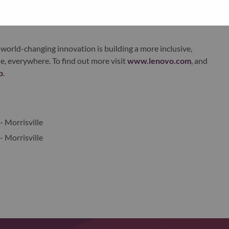
xchange under Lenovo Group Limited (HKSE: 992) (ADR:
world-changing innovation is building a more inclusive,
e, everywhere. To find out more visit
www.lenovo.com
, and
b
.
- Morrisville
- Morrisville