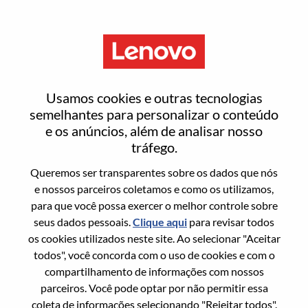
Menu
Digital Office Analyst
Usamos cookies e outras tecnologias
semelhantes para personalizar o conteúdo
e os anúncios, além de analisar nosso
tráfego.
Queremos ser transparentes sobre os dados que nós
Informação geral
e nossos parceiros coletamos e como os utilizamos,
para que você possa exercer o melhor controle sobre
Sol. Nº:
WD00098652
seus dados pessoais.
Clique aqui
para revisar todos
Área De Carreira:
Engenharia
os cookies utilizados neste site. Ao selecionar "Aceitar
todos", você concorda com o uso de cookies e com o
País/Região:
Estados Unidos da América
compartilhamento de informações com nossos
Estado:
North Carolina
parceiros. Você pode optar por não permitir essa
Cidade:
Whitsett
coleta de informações selecionando "Rejeitar todos".