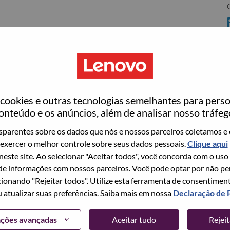
C
rrisville
ookies e outras tecnologias semelhantes para perso
ovo
onteúdo e os anúncios, além de analisar nosso tráfeg
wn what we do. We WOW our customers.
parentes sobre os dados que nós e nossos parceiros coletamos e 
exercer o melhor controle sobre seus dados pessoais.
Clique aqui
echnology powerhouse, ranked #153 in the Fortune Global
 neste site. Ao selecionar "Aceitar todos", você concorda com o uso
 day in 180 markets. Focused on a bold vision to deliver
e informações com nossos parceiros. Você pode optar por não perm
 on its success as the world’s largest PC company with a full-
ionando "Rejeitar todos". Utilize esta ferramenta de consentimen
d AI-optimized devices (PCs, workstations, smartphones,
u atualizar suas preferências. Saiba mais em nossa
Declaração de 
edge, high performance computing and software defined
ervices. Lenovo’s continued investment in world-changing
ações avançadas
Aceitar tudo
Rejei
ustworthy, and smarter future for everyone, everywhere.