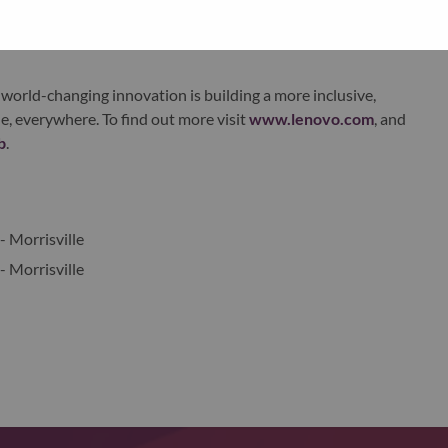
xchange under Lenovo Group Limited (HKSE: 992) (ADR:
world-changing innovation is building a more inclusive,
e, everywhere. To find out more visit
www.lenovo.com
, and
b
.
- Morrisville
- Morrisville