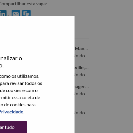
Compartilhar esta vaga:
ompartilhar Director, NA Business Management no LinkedIn
Compartilhar Director, NA Business Management com um a
Vagas semelhantes
Remote Senior Business Operations Manager
Morrisville, North Carolina, Estados Unidos da América,
nalizar o
o.
ISO GTM Program Director - Morrisville, NC
Morrisville, North Carolina, Estados Unidos da América,
como os utilizamos,
para revisar todos os
TruScale Channel Development Manager - NA
 de cookies e com o
Morrisville, North Carolina, Estados Unidos da América,
itir essa coleta de
to de cookies para
Sales Operations Manager II
Privacidade
.
Morrisville, North Carolina, Estados Unidos da América,
tar tudo
Veja todos