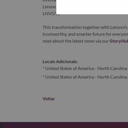
Lenovo is listed on the Hong Kong stock e
LNVGY).
This transformation together with Lenovo’s 
trustworthy, and smarter future for everyon
read about the latest news via our
StoryHu
Locais Adicionais
:
* United States of America - North Carolina 
* United States of America - North Carolina 
Voltar