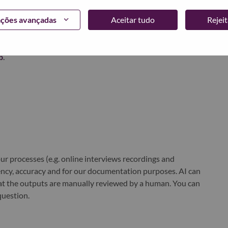
ações avançadas
Aceitar tudo
Rejei
world-changing innovation is building a more inclusive,
e, everywhere. To find out more visit
www.lenovo.com
, and
b
.
r processes (e.g. online interviews recordings and
ciency, accuracy and for our documentation purposes. AI can
at the outputs are manually reviewed by a human. You can
question.