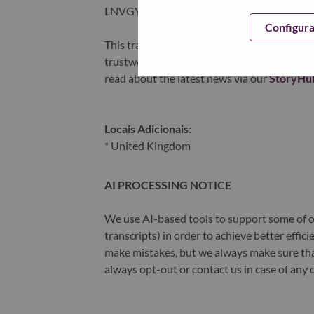
LNVGY).
Configur
This transformation together with Lenovo’s 
trustworthy, and smarter future for everyon
read about the latest news via our
StoryHu
Locais Adicionais
:
* United Kingdom
AI PROCESSING NOTICE
We use AI-based tools to support some of ou
transcripts) in order to achieve better effi
make mistakes, but we always make sure th
always opt-out or contact us in case of any 