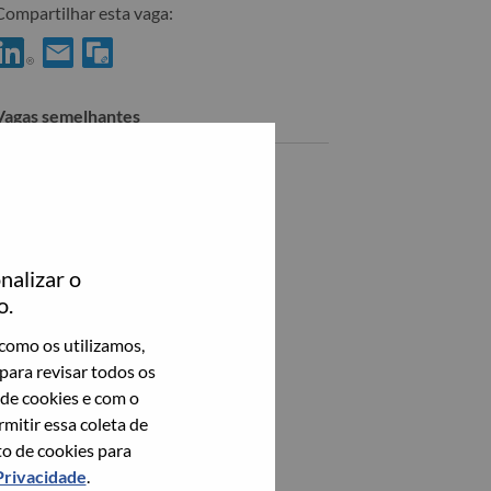
Compartilhar esta vaga:
ompartilhar Director, Platform Engineering Strategy & Ops no Li
Compartilhar Director, Platform Engineering Strategy & Op
Vagas semelhantes
AI Engineering Director, LATC
Edinburgh, Reino Unido,
Veja todos
nalizar o
o.
como os utilizamos,
para revisar todos os
 de cookies e com o
itir essa coleta de
to de cookies para
Privacidade
.