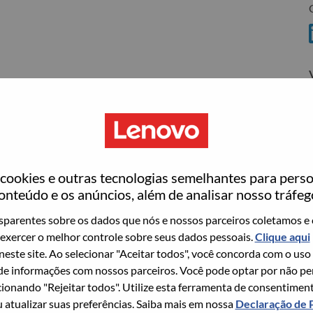
C
ovo
wn what we do. We WOW our customers.
ookies e outras tecnologias semelhantes para perso
echnology powerhouse, ranked #196 in the Fortune Global
onteúdo e os anúncios, além de analisar nosso tráfeg
 day in 180 markets. Focused on a bold vision to deliver
parentes sobre os dados que nós e nossos parceiros coletamos e 
 on its success as the world’s largest PC company with a full-
exercer o melhor controle sobre seus dados pessoais.
Clique aqui
d AI-optimized devices (PCs, workstations, smartphones,
 neste site. Ao selecionar "Aceitar todos", você concorda com o uso
edge, high performance computing and software defined
e informações com nossos parceiros. Você pode optar por não perm
ervices. Lenovo’s continued investment in world-changing
ionando "Rejeitar todos". Utilize esta ferramenta de consentimen
ustworthy, and smarter future for everyone, everywhere.
u atualizar suas preferências. Saiba mais em nossa
Declaração de 
xchange under Lenovo Group Limited (HKSE: 992) (ADR: