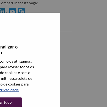
Compartilhar esta vaga:
ompartilhar ER Partner no LinkedIn
Compartilhar ER Partner com um amigo por email
Vagas semelhantes
Veja todos
nalizar o
o.
como os utilizamos,
para revisar todos os
 de cookies e com o
itir essa coleta de
to de cookies para
Privacidade
.
tar tudo