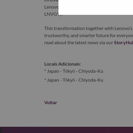
Lenovo is listed on the Hong Kong stock e
LNVGY).
This transformation together with Lenovo’s 
trustworthy, and smarter future for everyon
read about the latest news via our
StoryHu
Locais Adicionais
:
* Japan - Tōkyō - Chiyoda-Ku
* Japan - Tōkyō - Chiyoda-Ku
Voltar