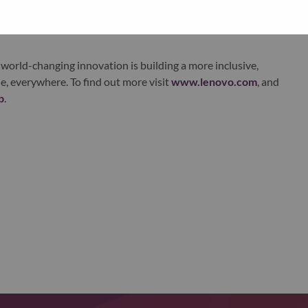
xchange under Lenovo Group Limited (HKSE: 992) (ADR:
world-changing innovation is building a more inclusive,
e, everywhere. To find out more visit
www.lenovo.com
, and
b
.