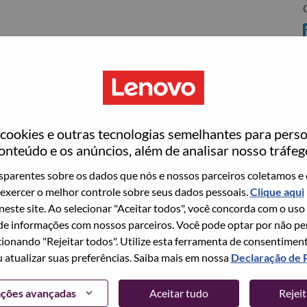
C
ookies e outras tecnologias semelhantes para perso
ovo
onteúdo e os anúncios, além de analisar nosso tráfeg
wn what we do. We WOW our customers.
parentes sobre os dados que nós e nossos parceiros coletamos e 
exercer o melhor controle sobre seus dados pessoais.
Clique aqui
echnology powerhouse, ranked #153 in the Fortune Global
 neste site. Ao selecionar "Aceitar todos", você concorda com o uso
 day in 180 markets. Focused on a bold vision to deliver
e informações com nossos parceiros. Você pode optar por não perm
 on its success as the world’s largest PC company with a full-
ionando "Rejeitar todos". Utilize esta ferramenta de consentimen
d AI-optimized devices (PCs, workstations, smartphones,
u atualizar suas preferências. Saiba mais em nossa
Declaração de 
edge, high performance computing and software defined
ervices. Lenovo’s continued investment in world-changing
ações avançadas
Aceitar tudo
Rejei
ustworthy, and smarter future for everyone, everywhere.