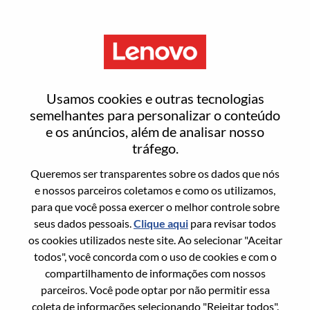
Menu
Employee Relations Operations
Usamos cookies e outras tecnologias
Specialist
semelhantes para personalizar o conteúdo
e os anúncios, além de analisar nosso
tráfego.
Queremos ser transparentes sobre os dados que nós
e nossos parceiros coletamos e como os utilizamos,
para que você possa exercer o melhor controle sobre
Informação geral
seus dados pessoais.
Clique aqui
para revisar todos
os cookies utilizados neste site. Ao selecionar "Aceitar
Sol. Nº:
WD00098152
todos", você concorda com o uso de cookies e com o
Área De Carreira:
Recursos humanos
compartilhamento de informações com nossos
parceiros. Você pode optar por não permitir essa
País/Região:
Eslováquia
coleta de informações selecionando "Rejeitar todos".