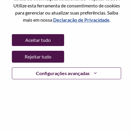
Utilize esta ferramenta de consentimento de cookies
Data:
Quinta, Julho 2, 2026
para gerenciar ou atualizar suas preferências. Saiba
Horário De Trabalho:
Full-time
mais em nossa
Declaração de Privacidade
.
Locais Adicionais
:
* China - Jiangsu - 南京（Nanjing）
Aceitar tudo
Por que trabalhar na Lenovo
Rejeitar tudo
We are Lenovo. We do what we say. We own what we do.
Configurações avançadas
We WOW our customers.
Lenovo is a US$83 billion revenue global technology
powerhouse, ranked #153 in the Fortune Global 500, and
serving millions of customers every day in 180 markets.
Focused on a bold vision to deliver Smarter Technology
for All, Lenovo has built on its success as the world’s
largest PC company with a full-stack portfolio of AI-
enabled, AI-ready, and AI-optimized devices (PCs,