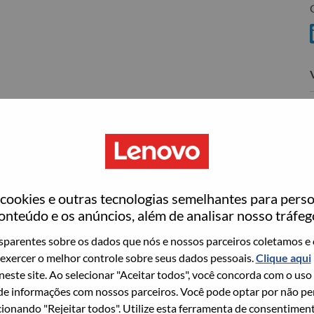
C
ovo
wn what we do. We WOW our customers.
ookies e outras tecnologias semelhantes para perso
echnology powerhouse, ranked #153 in the Fortune Global
onteúdo e os anúncios, além de analisar nosso tráfeg
 day in 180 markets. Focused on a bold vision to deliver
parentes sobre os dados que nós e nossos parceiros coletamos e 
 on its success as the world’s largest PC company with a full-
exercer o melhor controle sobre seus dados pessoais.
Clique aqui
d AI-optimized devices (PCs, workstations, smartphones,
 neste site. Ao selecionar "Aceitar todos", você concorda com o uso
edge, high performance computing and software defined
e informações com nossos parceiros. Você pode optar por não perm
ervices. Lenovo’s continued investment in world-changing
ionando "Rejeitar todos". Utilize esta ferramenta de consentimen
ustworthy, and smarter future for everyone, everywhere.