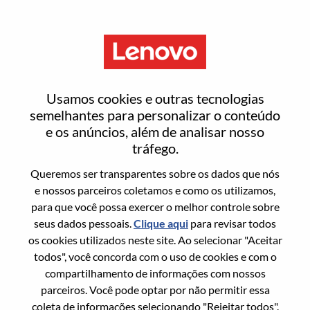
Menu
Asia Pacific Training Manager-
Usamos cookies e outras tecnologias
Sales Organization
semelhantes para personalizar o conteúdo
e os anúncios, além de analisar nosso
tráfego.
Queremos ser transparentes sobre os dados que nós
e nossos parceiros coletamos e como os utilizamos,
para que você possa exercer o melhor controle sobre
Informação geral
seus dados pessoais.
Clique aqui
para revisar todos
os cookies utilizados neste site. Ao selecionar "Aceitar
Sol. Nº:
100017355
todos", você concorda com o uso de cookies e com o
Área De Carreira:
Recursos humanos
compartilhamento de informações com nossos
parceiros. Você pode optar por não permitir essa
País/Região:
Malásia
coleta de informações selecionando "Rejeitar todos".