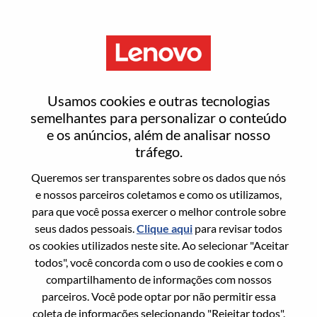
Menu
FP&A Specialist
Usamos cookies e outras tecnologias
semelhantes para personalizar o conteúdo
e os anúncios, além de analisar nosso
tráfego.
Queremos ser transparentes sobre os dados que nós
Informação geral
e nossos parceiros coletamos e como os utilizamos,
para que você possa exercer o melhor controle sobre
Sol. Nº:
WD00098759
seus dados pessoais.
Clique aqui
para revisar todos
Área De Carreira:
Contabilidade/Financeiro
os cookies utilizados neste site. Ao selecionar "Aceitar
todos", você concorda com o uso de cookies e com o
País/Região:
Estados Unidos da América
compartilhamento de informações com nossos
Estado:
Illinois
parceiros. Você pode optar por não permitir essa
Cidade:
Chicago
coleta de informações selecionando "Rejeitar todos".