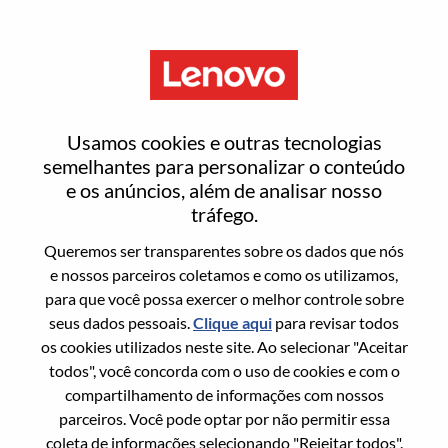
Menu
Field Account Executive - Mid
Usamos cookies e outras tecnologias
Atlantic
semelhantes para personalizar o conteúdo
e os anúncios, além de analisar nosso
tráfego.
Queremos ser transparentes sobre os dados que nós
e nossos parceiros coletamos e como os utilizamos,
para que você possa exercer o melhor controle sobre
Informação geral
seus dados pessoais.
Clique aqui
para revisar todos
os cookies utilizados neste site. Ao selecionar "Aceitar
Sol. Nº:
WD00100980
todos", você concorda com o uso de cookies e com o
Área De Carreira:
Vendas
compartilhamento de informações com nossos
parceiros. Você pode optar por não permitir essa
País/Região:
Estados Unidos da América
coleta de informações selecionando "Rejeitar todos".