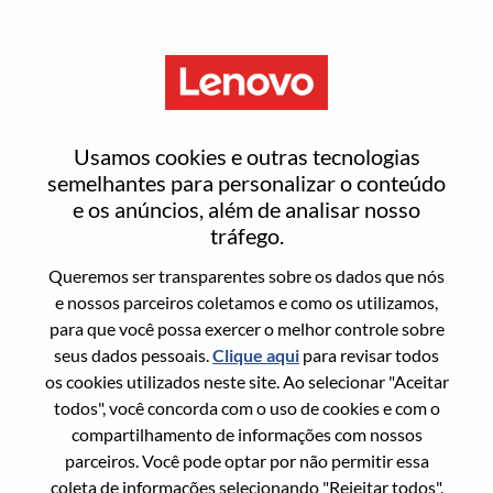
Menu
Field Global Account Manager
Usamos cookies e outras tecnologias
semelhantes para personalizar o conteúdo
e os anúncios, além de analisar nosso
tráfego.
Queremos ser transparentes sobre os dados que nós
Informação geral
e nossos parceiros coletamos e como os utilizamos,
para que você possa exercer o melhor controle sobre
Sol. Nº:
WD00091515
seus dados pessoais.
Clique aqui
para revisar todos
Área De Carreira:
Vendas
os cookies utilizados neste site. Ao selecionar "Aceitar
todos", você concorda com o uso de cookies e com o
País/Região:
Japão
compartilhamento de informações com nossos
Estado:
Tokyo
parceiros. Você pode optar por não permitir essa
Cidade:
Chiyoda-Ku
coleta de informações selecionando "Rejeitar todos".