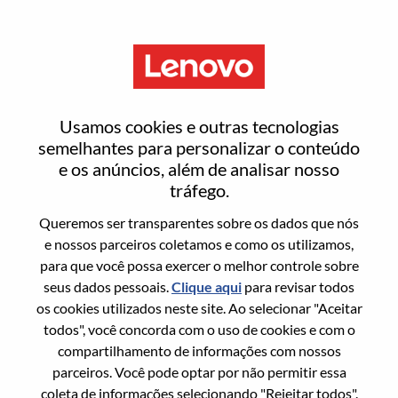
Menu
Forward Deployed Advisory
Usamos cookies e outras tecnologias
Engineer
semelhantes para personalizar o conteúdo
e os anúncios, além de analisar nosso
tráfego.
Queremos ser transparentes sobre os dados que nós
e nossos parceiros coletamos e como os utilizamos,
para que você possa exercer o melhor controle sobre
Informação geral
seus dados pessoais.
Clique aqui
para revisar todos
os cookies utilizados neste site. Ao selecionar "Aceitar
Sol. Nº:
WD00099290
todos", você concorda com o uso de cookies e com o
Área De Carreira:
Tecnologia da informação
compartilhamento de informações com nossos
parceiros. Você pode optar por não permitir essa
País/Região:
Estados Unidos da América
coleta de informações selecionando "Rejeitar todos".