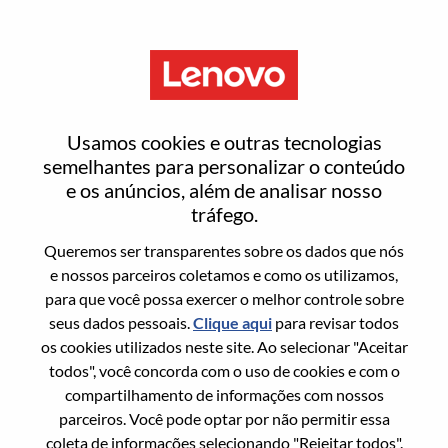
Menu
Gerente De Desenvolvimento
Usamos cookies e outras tecnologias
De Negócios - Monitores
semelhantes para personalizar o conteúdo
e os anúncios, além de analisar nosso
tráfego.
Queremos ser transparentes sobre os dados que nós
e nossos parceiros coletamos e como os utilizamos,
para que você possa exercer o melhor controle sobre
Informação geral
seus dados pessoais.
Clique aqui
para revisar todos
os cookies utilizados neste site. Ao selecionar "Aceitar
Sol. Nº:
WD00100742
todos", você concorda com o uso de cookies e com o
Área De Carreira:
Marketing
compartilhamento de informações com nossos
parceiros. Você pode optar por não permitir essa
País/Região:
Brasil
coleta de informações selecionando "Rejeitar todos".