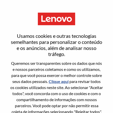
Menu
Becario De Soporte En Ventas
Usamos cookies e outras tecnologias
semelhantes para personalizar o conteúdo
e os anúncios, além de analisar nosso
tráfego.
Queremos ser transparentes sobre os dados que nós
Informação geral
e nossos parceiros coletamos e como os utilizamos,
para que você possa exercer o melhor controle sobre
Sol. Nº:
WD00101771
seus dados pessoais.
Clique aqui
para revisar todos
Área De Carreira:
Administrativo
os cookies utilizados neste site. Ao selecionar "Aceitar
todos", você concorda com o uso de cookies e com o
País/Região:
México
compartilhamento de informações com nossos
Estado:
Distrito Federal
parceiros. Você pode optar por não permitir essa
Cidade:
Mexico D.F.
coleta de informações selecionando "Rejeitar todos".