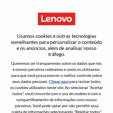
Menu
Head Of AI Core Intelligence -
Usamos cookies e outras tecnologias
REMOTE
semelhantes para personalizar o conteúdo
e os anúncios, além de analisar nosso
tráfego.
Queremos ser transparentes sobre os dados que nós
e nossos parceiros coletamos e como os utilizamos,
para que você possa exercer o melhor controle sobre
Informação geral
seus dados pessoais.
Clique aqui
para revisar todos
os cookies utilizados neste site. Ao selecionar "Aceitar
Sol. Nº:
WD00092437
todos", você concorda com o uso de cookies e com o
Área De Carreira:
Engenharia de software
compartilhamento de informações com nossos
parceiros. Você pode optar por não permitir essa
País/Região:
Estados Unidos da América
coleta de informações selecionando "Rejeitar todos".