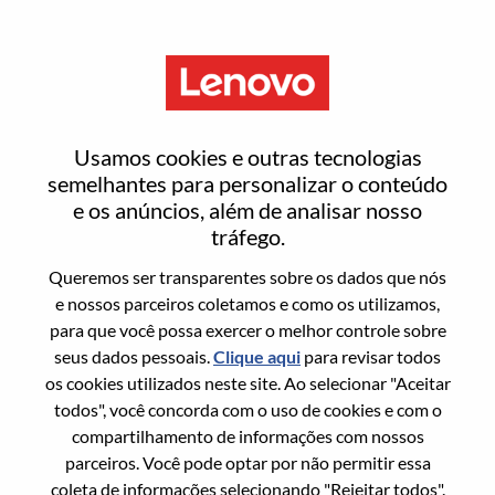
Menu
HPC And AI Sales Specialist
Usamos cookies e outras tecnologias
semelhantes para personalizar o conteúdo
e os anúncios, além de analisar nosso
tráfego.
Queremos ser transparentes sobre os dados que nós
Informação geral
e nossos parceiros coletamos e como os utilizamos,
para que você possa exercer o melhor controle sobre
Sol. Nº:
WD00099891
seus dados pessoais.
Clique aqui
para revisar todos
Área De Carreira:
Vendas
os cookies utilizados neste site. Ao selecionar "Aceitar
todos", você concorda com o uso de cookies e com o
País/Região:
Estados Unidos da América
compartilhamento de informações com nossos
Estado:
North Carolina
parceiros. Você pode optar por não permitir essa
Cidade:
Morrisville
coleta de informações selecionando "Rejeitar todos".