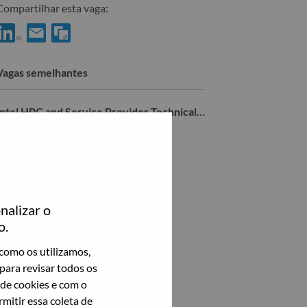
Compartilhar esta vaga:
ompartilhar ISO ISG Business Operations no LinkedIn
Compartilhar ISO ISG Business Operations com um amigo p
Vagas semelhantes
Intel HPC and Service Provider Technical Sales Consultant
Madrid, Madrid, Espanha,
Veja todos
nalizar o
o.
como os utilizamos,
para revisar todos os
 de cookies e com o
itir essa coleta de