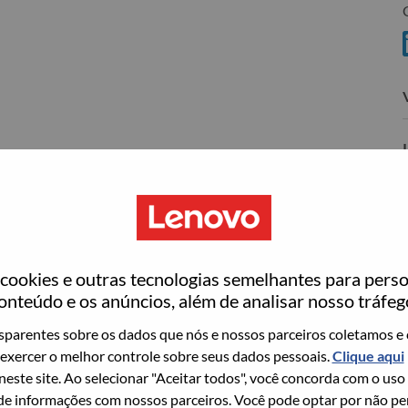
C
ovo
wn what we do. We WOW our customers.
ookies e outras tecnologias semelhantes para perso
echnology powerhouse, ranked #153 in the Fortune Global
onteúdo e os anúncios, além de analisar nosso tráfeg
 day in 180 markets. Focused on a bold vision to deliver
parentes sobre os dados que nós e nossos parceiros coletamos e 
 on its success as the world’s largest PC company with a full-
exercer o melhor controle sobre seus dados pessoais.
Clique aqui
d AI-optimized devices (PCs, workstations, smartphones,
 neste site. Ao selecionar "Aceitar todos", você concorda com o uso
edge, high performance computing and software defined
e informações com nossos parceiros. Você pode optar por não perm
ervices. Lenovo’s continued investment in world-changing