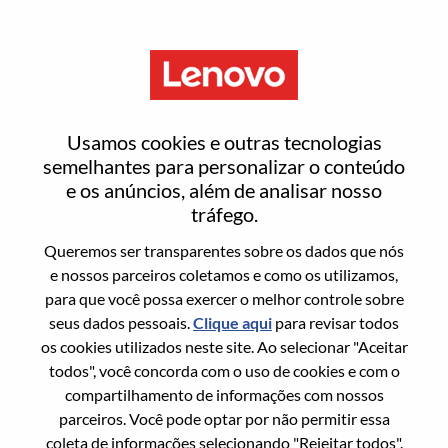
Menu
India Value Channel Specialist -
Usamos cookies e outras tecnologias
Visual & Accessories
semelhantes para personalizar o conteúdo
e os anúncios, além de analisar nosso
tráfego.
Queremos ser transparentes sobre os dados que nós
e nossos parceiros coletamos e como os utilizamos,
para que você possa exercer o melhor controle sobre
Informação geral
seus dados pessoais.
Clique aqui
para revisar todos
os cookies utilizados neste site. Ao selecionar "Aceitar
Sol. Nº:
WD00097350
todos", você concorda com o uso de cookies e com o
Área De Carreira:
Vendas
compartilhamento de informações com nossos
parceiros. Você pode optar por não permitir essa
País/Região:
Índia
coleta de informações selecionando "Rejeitar todos".