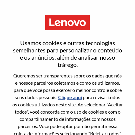
Menu
Inside Sales Representative
Usamos cookies e outras tecnologias
semelhantes para personalizar o conteúdo
e os anúncios, além de analisar nosso
tráfego.
Queremos ser transparentes sobre os dados que nós
Informação geral
e nossos parceiros coletamos e como os utilizamos,
para que você possa exercer o melhor controle sobre
Sol. Nº:
WD00101246
seus dados pessoais.
Clique aqui
para revisar todos
Área De Carreira:
Vendas
os cookies utilizados neste site. Ao selecionar "Aceitar
todos", você concorda com o uso de cookies e com o
País/Região:
Índia
compartilhamento de informações com nossos
Estado:
Karnataka
parceiros. Você pode optar por não permitir essa
Cidade:
BANGALORE
coleta de informações selecionando "Rejeitar todos".