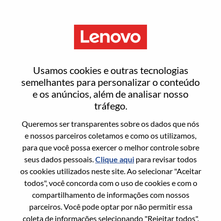
Menu
Intel HPC And Service Provider
Usamos cookies e outras tecnologias
Technical Sales Consultant
semelhantes para personalizar o conteúdo
e os anúncios, além de analisar nosso
tráfego.
Queremos ser transparentes sobre os dados que nós
e nossos parceiros coletamos e como os utilizamos,
para que você possa exercer o melhor controle sobre
Informação geral
seus dados pessoais.
Clique aqui
para revisar todos
os cookies utilizados neste site. Ao selecionar "Aceitar
Sol. Nº:
WD00101094
todos", você concorda com o uso de cookies e com o
Área De Carreira:
Suporte a vendas
compartilhamento de informações com nossos
parceiros. Você pode optar por não permitir essa
País/Região:
Espanha
coleta de informações selecionando "Rejeitar todos".