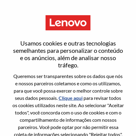
Menu
岡山地区 コンシューマー営業
Usamos cookies e outras tecnologias
戦略 シニアスペシャリスト
semelhantes para personalizar o conteúdo
e os anúncios, além de analisar nosso
tráfego.
Queremos ser transparentes sobre os dados que nós
e nossos parceiros coletamos e como os utilizamos,
para que você possa exercer o melhor controle sobre
Informação geral
seus dados pessoais.
Clique aqui
para revisar todos
os cookies utilizados neste site. Ao selecionar "Aceitar
Sol. Nº:
WD00099055
todos", você concorda com o uso de cookies e com o
Área De Carreira:
Suporte a vendas
compartilhamento de informações com nossos
parceiros. Você pode optar por não permitir essa
País/Região:
Japão
coleta de informações selecionando "Rejeitar todos".