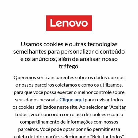
Menu
Japan NEC Commercial Sales
Usamos cookies e outras tecnologias
Operation Manager
semelhantes para personalizar o conteúdo
e os anúncios, além de analisar nosso
tráfego.
Queremos ser transparentes sobre os dados que nós
e nossos parceiros coletamos e como os utilizamos,
para que você possa exercer o melhor controle sobre
Informação geral
seus dados pessoais.
Clique aqui
para revisar todos
os cookies utilizados neste site. Ao selecionar "Aceitar
Sol. Nº:
WD00098195
todos", você concorda com o uso de cookies e com o
Área De Carreira:
Suporte a vendas
compartilhamento de informações com nossos
parceiros. Você pode optar por não permitir essa
País/Região:
Japão
coleta de informações selecionando "Rejeitar todos".