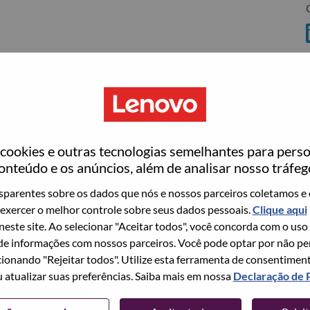
C
ookies e outras tecnologias semelhantes para perso
ovo
onteúdo e os anúncios, além de analisar nosso tráfeg
wn what we do. We WOW our customers.
parentes sobre os dados que nós e nossos parceiros coletamos e 
exercer o melhor controle sobre seus dados pessoais.
Clique aqui
echnology powerhouse, ranked #153 in the Fortune Global
 neste site. Ao selecionar "Aceitar todos", você concorda com o uso
 day in 180 markets. Focused on a bold vision to deliver
e informações com nossos parceiros. Você pode optar por não perm
 on its success as the world’s largest PC company with a full-
ionando "Rejeitar todos". Utilize esta ferramenta de consentimen
d AI-optimized devices (PCs, workstations, smartphones,
u atualizar suas preferências. Saiba mais em nossa
Declaração de 
edge, high performance computing and software defined
ervices. Lenovo’s continued investment in world-changing