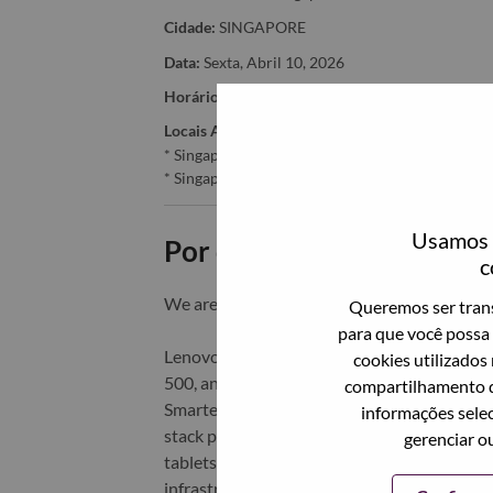
Cidade:
SINGAPORE
Data:
Sexta, Abril 10, 2026
Horário De Trabalho:
Full-time
Locais Adicionais
:
* Singapore - Central Singapore - Singapore
* Singapore - Central Singapore - SINGAPORE
Usamos c
Por que trabalhar na Len
c
We are Lenovo. We do what we say. We o
Queremos ser trans
para que você possa 
Lenovo is a US$83 billion revenue global t
cookies utilizados
500, and serving millions of customers every
compartilhamento d
Smarter Technology for All, Lenovo has built
informações selec
stack portfolio of AI-enabled, AI-ready, an
gerenciar o
tablets), infrastructure (server, storage, 
infrastructure), software, solutions, and s