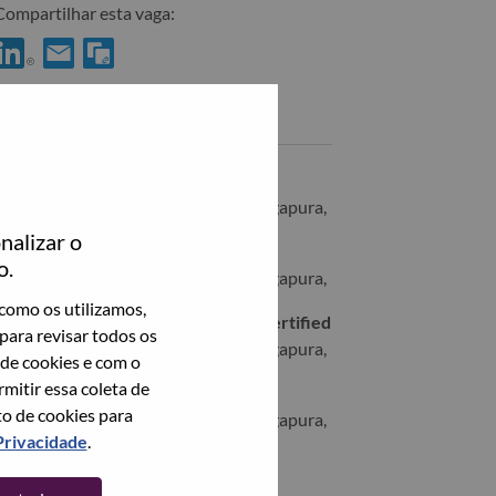
Compartilhar esta vaga:
ompartilhar [LPS] Network Engineer (12-hour shift) no LinkedIn
Compartilhar [LPS] Network Engineer (12-hour shift) com 
Vagas semelhantes
Sr Operation Mgmt Specialist
SINGAPORE, Central Singapore, Cingapura,
nalizar o
[LPS] IT Admin
o.
SINGAPORE, Central Singapore, Cingapura,
como os utilizamos,
[LPS] AWS Operations Lead - ITIL Certified
para revisar todos os
SINGAPORE, Central Singapore, Cingapura,
 de cookies e com o
itir essa coleta de
Sr Operation Mgmt Specialist
to de cookies para
SINGAPORE, Central Singapore, Cingapura,
Privacidade
.
Veja todos