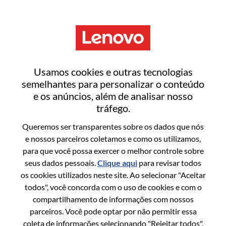
Menu
[LPS] Network Engineer
Usamos cookies e outras tecnologias
semelhantes para personalizar o conteúdo
e os anúncios, além de analisar nosso
tráfego.
Queremos ser transparentes sobre os dados que nós
Informação geral
e nossos parceiros coletamos e como os utilizamos,
para que você possa exercer o melhor controle sobre
Sol. Nº:
WD00099397
seus dados pessoais.
Clique aqui
para revisar todos
Área De Carreira:
Tecnologia da informação
os cookies utilizados neste site. Ao selecionar "Aceitar
todos", você concorda com o uso de cookies e com o
País/Região:
Cingapura
compartilhamento de informações com nossos
Estado:
Central Singapore
parceiros. Você pode optar por não permitir essa
Cidade:
SINGAPORE
coleta de informações selecionando "Rejeitar todos".