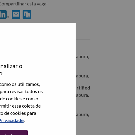
Compartilhar esta vaga:
ompartilhar [LPS] Network Engineer no LinkedIn
Compartilhar [LPS] Network Engineer com um amigo por em
Vagas semelhantes
Sr Operation Mgmt Specialist
SINGAPORE, Central Singapore, Cingapura,
nalizar o
[LPS] IT Admin
o.
SINGAPORE, Central Singapore, Cingapura,
como os utilizamos,
[LPS] AWS Operations Lead - ITIL Certified
para revisar todos os
SINGAPORE, Central Singapore, Cingapura,
 de cookies e com o
itir essa coleta de
Sr Operation Mgmt Specialist
to de cookies para
SINGAPORE, Central Singapore, Cingapura,
Privacidade
.
Veja todos