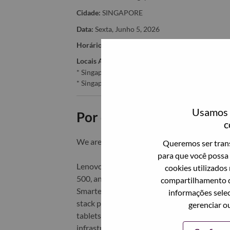
Cidade:
SINGAPORE
Data:
Sexta, Junho 5, 2026
Horário De Trabalho:
Full-time
Locais Adicionais
:
* Singapore - Central Singapore - Singapore
* Singapore - Central Singapore - SINGAPORE
Usamos c
Por que trabalhar na Len
c
We are Lenovo. We do what we say. We o
Queremos ser trans
para que você possa 
Lenovo is a US$83 billion revenue global t
cookies utilizados
500, and serving millions of customers every
compartilhamento d
Smarter Technology for All, Lenovo has built
informações selec
stack portfolio of AI-enabled, AI-ready, an
gerenciar o
tablets), infrastructure (server, storage, 
infrastructure), software, solutions, and s