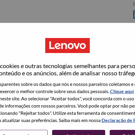
C
ookies e outras tecnologias semelhantes para perso
ovo
onteúdo e os anúncios, além de analisar nosso tráfeg
wn what we do. We WOW our customers.
parentes sobre os dados que nós e nossos parceiros coletamos e 
exercer o melhor controle sobre seus dados pessoais.
Clique aqui
echnology powerhouse, ranked #153 in the Fortune Global
 neste site. Ao selecionar "Aceitar todos", você concorda com o uso
 day in 180 markets. Focused on a bold vision to deliver
e informações com nossos parceiros. Você pode optar por não perm
 on its success as the world’s largest PC company with a full-
ionando "Rejeitar todos". Utilize esta ferramenta de consentimen
d AI-optimized devices (PCs, workstations, smartphones,
u atualizar suas preferências. Saiba mais em nossa
Declaração de 
edge, high performance computing and software defined
ervices. Lenovo’s continued investment in world-changing