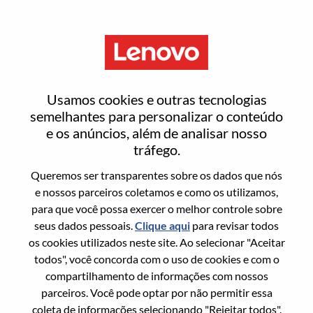
Menu
Large Enterprise Sales Manager
Usamos cookies e outras tecnologias
semelhantes para personalizar o conteúdo
e os anúncios, além de analisar nosso
tráfego.
Queremos ser transparentes sobre os dados que nós
Informação geral
e nossos parceiros coletamos e como os utilizamos,
para que você possa exercer o melhor controle sobre
Sol. Nº:
WD00100787
seus dados pessoais.
Clique aqui
para revisar todos
Área De Carreira:
Vendas
os cookies utilizados neste site. Ao selecionar "Aceitar
todos", você concorda com o uso de cookies e com o
País/Região:
Reino Unido
compartilhamento de informações com nossos
Estado:
Hampshire
parceiros. Você pode optar por não permitir essa
Cidade:
Farnborough
coleta de informações selecionando "Rejeitar todos".