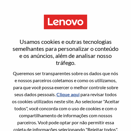
Menu
Lead Data Scientist, Data
Usamos cookies e outras tecnologias
Analytics
semelhantes para personalizar o conteúdo
e os anúncios, além de analisar nosso
tráfego.
Queremos ser transparentes sobre os dados que nós
e nossos parceiros coletamos e como os utilizamos,
para que você possa exercer o melhor controle sobre
Informação geral
seus dados pessoais.
Clique aqui
para revisar todos
os cookies utilizados neste site. Ao selecionar "Aceitar
Sol. Nº:
WD00098384
todos", você concorda com o uso de cookies e com o
Área De Carreira:
Gerenciamento e análise de dados
compartilhamento de informações com nossos
parceiros. Você pode optar por não permitir essa
País/Região:
Índia
coleta de informações selecionando "Rejeitar todos".