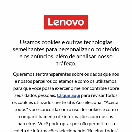
Menu
MFG Quality Engineer
Usamos cookies e outras tecnologias
semelhantes para personalizar o conteúdo
e os anúncios, além de analisar nosso
tráfego.
Queremos ser transparentes sobre os dados que nós
Informação geral
e nossos parceiros coletamos e como os utilizamos,
para que você possa exercer o melhor controle sobre
Sol. Nº:
WD00101605
seus dados pessoais.
Clique aqui
para revisar todos
Área De Carreira:
Engenharia de Hardware
os cookies utilizados neste site. Ao selecionar "Aceitar
todos", você concorda com o uso de cookies e com o
País/Região:
México
compartilhamento de informações com nossos
Estado:
Nuevo León
parceiros. Você pode optar por não permitir essa
Cidade:
Monterrey
coleta de informações selecionando "Rejeitar todos".