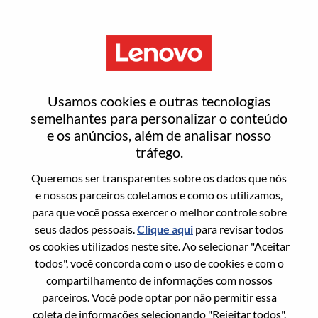
Menu
Manager Field Service Delivery
Usamos cookies e outras tecnologias
semelhantes para personalizar o conteúdo
e os anúncios, além de analisar nosso
tráfego.
Queremos ser transparentes sobre os dados que nós
Informação geral
e nossos parceiros coletamos e como os utilizamos,
para que você possa exercer o melhor controle sobre
Sol. Nº:
WD00100934
seus dados pessoais.
Clique aqui
para revisar todos
Área De Carreira:
Suporte a vendas
os cookies utilizados neste site. Ao selecionar "Aceitar
todos", você concorda com o uso de cookies e com o
País/Região:
Índia
compartilhamento de informações com nossos
Estado:
Haryana
parceiros. Você pode optar por não permitir essa
Cidade:
Gurgaon
coleta de informações selecionando "Rejeitar todos".