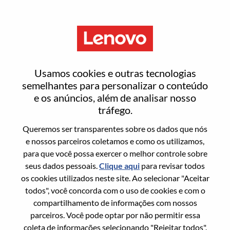
Menu
Manager, Sr. Researcher, Hybrid
Usamos cookies e outras tecnologias
Cloud AI Security
semelhantes para personalizar o conteúdo
e os anúncios, além de analisar nosso
tráfego.
Queremos ser transparentes sobre os dados que nós
e nossos parceiros coletamos e como os utilizamos,
para que você possa exercer o melhor controle sobre
Informação geral
seus dados pessoais.
Clique aqui
para revisar todos
os cookies utilizados neste site. Ao selecionar "Aceitar
Sol. Nº:
WD00101993
todos", você concorda com o uso de cookies e com o
Área De Carreira:
Pesquisa/Desenvolvimento
compartilhamento de informações com nossos
parceiros. Você pode optar por não permitir essa
País/Região:
Israel
coleta de informações selecionando "Rejeitar todos".