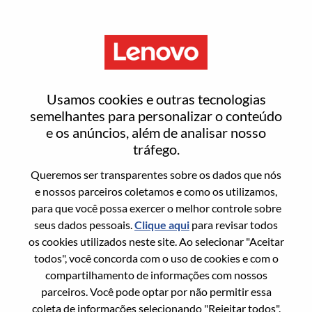
Menu
Channel & Retail Marketing
Usamos cookies e outras tecnologias
Manager M/f/d – Germany,
semelhantes para personalizar o conteúdo
e os anúncios, além de analisar nosso
Austria, Switzerland
tráfego.
Queremos ser transparentes sobre os dados que nós
e nossos parceiros coletamos e como os utilizamos,
para que você possa exercer o melhor controle sobre
seus dados pessoais.
Clique aqui
para revisar todos
os cookies utilizados neste site. Ao selecionar "Aceitar
Informação geral
todos", você concorda com o uso de cookies e com o
compartilhamento de informações com nossos
Sol. Nº:
100017312
parceiros. Você pode optar por não permitir essa
Área De Carreira:
Marketing
coleta de informações selecionando "Rejeitar todos".