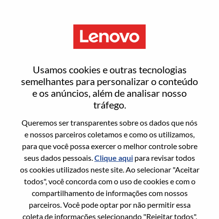
Menu
Modular Data Center Principal
Usamos cookies e outras tecnologias
Consultant
semelhantes para personalizar o conteúdo
e os anúncios, além de analisar nosso
tráfego.
Queremos ser transparentes sobre os dados que nós
e nossos parceiros coletamos e como os utilizamos,
para que você possa exercer o melhor controle sobre
Informação geral
seus dados pessoais.
Clique aqui
para revisar todos
os cookies utilizados neste site. Ao selecionar "Aceitar
Sol. Nº:
WD00096578
todos", você concorda com o uso de cookies e com o
Área De Carreira:
Serviços
compartilhamento de informações com nossos
parceiros. Você pode optar por não permitir essa
País/Região:
Reino Unido
coleta de informações selecionando "Rejeitar todos".