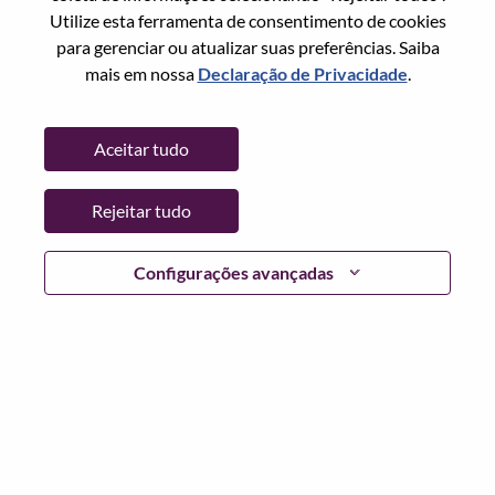
Estado:
Fujian
Utilize esta ferramenta de consentimento de cookies
Cidade:
厦门（Xiamen）
para gerenciar ou atualizar suas preferências. Saiba
Data:
Quarta, Junho 24, 2026
mais em nossa
Declaração de Privacidade
.
Horário De Trabalho:
Full-time
Locais Adicionais
:
Aceitar tudo
* China - Fujian - 厦门（Xiamen）
Rejeitar tudo
Por que trabalhar na Lenovo
Configurações avançadas
We are Lenovo. We do what we say. We own what we do.
We WOW our customers.
Lenovo is a US$83 billion revenue global technology
powerhouse, ranked #153 in the Fortune Global 500, and
serving millions of customers every day in 180 markets.
Focused on a bold vision to deliver Smarter Technology
for All, Lenovo has built on its success as the world’s