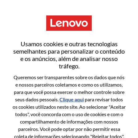
Menu
Motorola SW Technical
Usamos cookies e outras tecnologias
Planning Professional
semelhantes para personalizar o conteúdo
e os anúncios, além de analisar nosso
tráfego.
Queremos ser transparentes sobre os dados que nós
e nossos parceiros coletamos e como os utilizamos,
para que você possa exercer o melhor controle sobre
Informação geral
seus dados pessoais.
Clique aqui
para revisar todos
os cookies utilizados neste site. Ao selecionar "Aceitar
Sol. Nº:
WD00101354
todos", você concorda com o uso de cookies e com o
Área De Carreira:
Engenharia
compartilhamento de informações com nossos
parceiros. Você pode optar por não permitir essa
País/Região:
China
coleta de informações selecionando "Rejeitar todos".