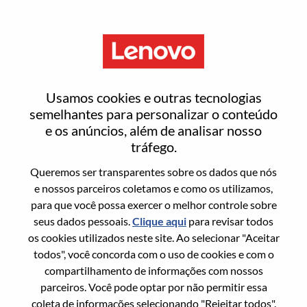
Menu
North America RTR Accounting
Usamos cookies e outras tecnologias
Process Specialist
semelhantes para personalizar o conteúdo
e os anúncios, além de analisar nosso
tráfego.
Queremos ser transparentes sobre os dados que nós
e nossos parceiros coletamos e como os utilizamos,
para que você possa exercer o melhor controle sobre
Informação geral
seus dados pessoais.
Clique aqui
para revisar todos
os cookies utilizados neste site. Ao selecionar "Aceitar
Sol. Nº:
WD00101328
todos", você concorda com o uso de cookies e com o
Área De Carreira:
Contabilidade/Financeiro
compartilhamento de informações com nossos
parceiros. Você pode optar por não permitir essa
País/Região:
Canadá
coleta de informações selecionando "Rejeitar todos".