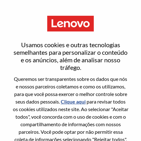
Menu
AI Agent Architect
Usamos cookies e outras tecnologias
semelhantes para personalizar o conteúdo
e os anúncios, além de analisar nosso
tráfego.
Queremos ser transparentes sobre os dados que nós
Informação geral
e nossos parceiros coletamos e como os utilizamos,
para que você possa exercer o melhor controle sobre
Sol. Nº:
100016983
seus dados pessoais.
Clique aqui
para revisar todos
Área De Carreira:
Inteligência artificial
os cookies utilizados neste site. Ao selecionar "Aceitar
todos", você concorda com o uso de cookies e com o
País/Região:
China
compartilhamento de informações com nossos
Estado:
Tianjin
parceiros. Você pode optar por não permitir essa
Cidade:
天津（Tianjin）
coleta de informações selecionando "Rejeitar todos".