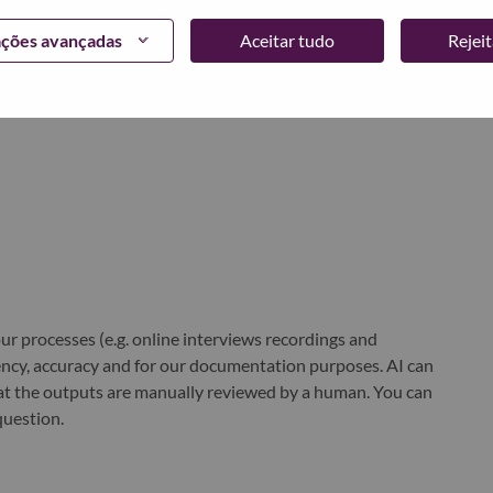
world-changing innovation is building a more inclusive,
ações avançadas
Aceitar tudo
Rejei
e, everywhere. To find out more visit
www.lenovo.com
, and
b
.
r processes (e.g. online interviews recordings and
ciency, accuracy and for our documentation purposes. AI can
at the outputs are manually reviewed by a human. You can
question.