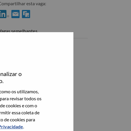
Compartilhar esta vaga:
ompartilhar AI Developer no LinkedIn
Compartilhar AI Developer com um amigo por email
Vagas semelhantes
Veja todos
nalizar o
o.
como os utilizamos,
para revisar todos os
 de cookies e com o
itir essa coleta de
to de cookies para
Privacidade
.