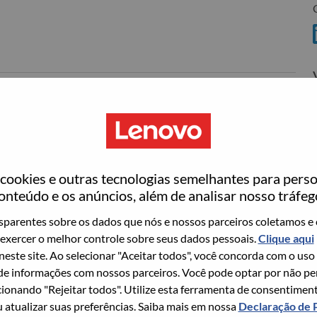
C
ovo
wn what we do. We WOW our customers.
echnology powerhouse, ranked #153 in the Fortune Global
ookies e outras tecnologias semelhantes para perso
 day in 180 markets. Focused on a bold vision to deliver
onteúdo e os anúncios, além de analisar nosso tráfeg
 on its success as the world’s largest PC company with a full-
d AI-optimized devices (PCs, workstations, smartphones,
parentes sobre os dados que nós e nossos parceiros coletamos e 
edge, high performance computing and software defined
exercer o melhor controle sobre seus dados pessoais.
Clique aqui
ervices. Lenovo’s continued investment in world-changing
 neste site. Ao selecionar "Aceitar todos", você concorda com o uso
ustworthy, and smarter future for everyone, everywhere.
e informações com nossos parceiros. Você pode optar por não perm
xchange under Lenovo Group Limited (HKSE: 992) (ADR:
ionando "Rejeitar todos". Utilize esta ferramenta de consentimen
u atualizar suas preferências. Saiba mais em nossa
Declaração de 