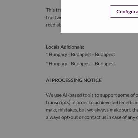
This transformation together with Lenovo’s 
Configur
trustworthy, and smarter future for everyon
read about the latest news via our
StoryHu
Locais Adicionais
:
* Hungary - Budapest - Budapest
* Hungary - Budapest - Budapest
AI PROCESSING NOTICE
We use AI-based tools to support some of ou
transcripts) in order to achieve better effi
make mistakes, but we always make sure th
always opt-out or contact us in case of any 