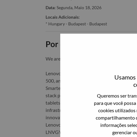
Data:
Segunda, Maio 18, 2026
Locais Adicionais
:
* Hungary - Budapest - Budapest
Por que trabalhar na Len
We are Lenovo. We do what we say. We o
Lenovo is a US$83 billion revenue global t
Usamos c
500, and serving millions of customers every
c
Smarter Technology for All, Lenovo has built
stack portfolio of AI-enabled, AI-ready, an
Queremos ser trans
tablets), infrastructure (server, storage, 
para que você possa 
infrastructure), software, solutions, and s
cookies utilizados
innovation is building a more equitable, tr
compartilhamento d
Lenovo is listed on the Hong Kong stock e
informações selec
LNVGY).
gerenciar o