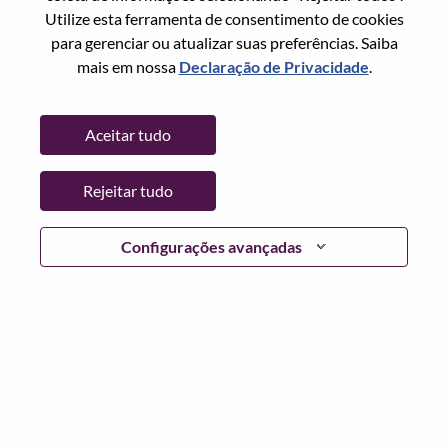
Utilize esta ferramenta de consentimento de cookies
Data:
Quarta, Maio 20, 2026
para gerenciar ou atualizar suas preferências. Saiba
Locais Adicionais
:
mais em nossa
Declaração de Privacidade
.
* China
Aceitar tudo
Por que trabalhar na Lenovo
Rejeitar tudo
We are Lenovo. We do what we say. We own what we do.
We WOW our customers.
Configurações avançadas
Lenovo is a US$83 billion revenue global technology
powerhouse, ranked #153 in the Fortune Global 500, and
serving millions of customers every day in 180 markets.
Focused on a bold vision to deliver Smarter Technology
for All, Lenovo has built on its success as the world’s
largest PC company with a full-stack portfolio of AI-
enabled, AI-ready, and AI-optimized devices (PCs,
workstations, smartphones, tablets), infrastructure