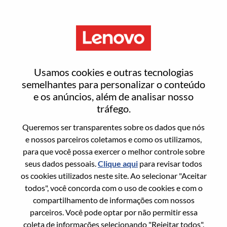
Menu
AI 原生测试工程师
Usamos cookies e outras tecnologias
semelhantes para personalizar o conteúdo
e os anúncios, além de analisar nosso
tráfego.
Queremos ser transparentes sobre os dados que nós
Informação geral
e nossos parceiros coletamos e como os utilizamos,
para que você possa exercer o melhor controle sobre
Sol. Nº:
100016962
seus dados pessoais.
Clique aqui
para revisar todos
Área De Carreira:
Engenharia
os cookies utilizados neste site. Ao selecionar "Aceitar
todos", você concorda com o uso de cookies e com o
País/Região:
China
compartilhamento de informações com nossos
Estado:
Sichuan
parceiros. Você pode optar por não permitir essa
Cidade:
成都（Chengdu）
coleta de informações selecionando "Rejeitar todos".