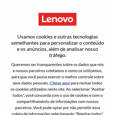
Menu
Business Controller
Usamos cookies e outras tecnologias
semelhantes para personalizar o conteúdo
e os anúncios, além de analisar nosso
tráfego.
Queremos ser transparentes sobre os dados que nós
Informação geral
e nossos parceiros coletamos e como os utilizamos,
para que você possa exercer o melhor controle sobre
Sol. Nº:
100017346
seus dados pessoais.
Clique aqui
para revisar todos
Área De Carreira:
Contabilidade/Financeiro
os cookies utilizados neste site. Ao selecionar "Aceitar
todos", você concorda com o uso de cookies e com o
País/Região:
China
compartilhamento de informações com nossos
Estado:
Beijing
parceiros. Você pode optar por não permitir essa
Cidade:
北京（Beijing）
coleta de informações selecionando "Rejeitar todos".