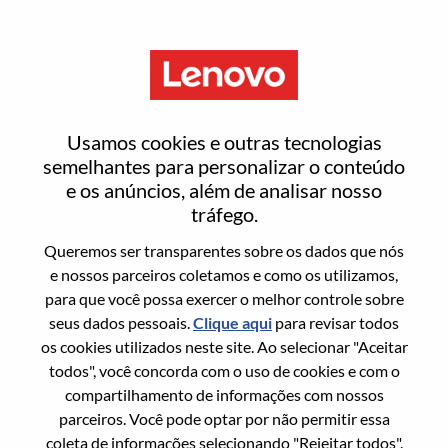
Menu
Channel Seller
Usamos cookies e outras tecnologias
semelhantes para personalizar o conteúdo
e os anúncios, além de analisar nosso
tráfego.
Queremos ser transparentes sobre os dados que nós
Informação geral
e nossos parceiros coletamos e como os utilizamos,
para que você possa exercer o melhor controle sobre
Sol. Nº:
100017266
seus dados pessoais.
Clique aqui
para revisar todos
Área De Carreira:
Vendas
os cookies utilizados neste site. Ao selecionar "Aceitar
todos", você concorda com o uso de cookies e com o
País/Região:
Espanha
compartilhamento de informações com nossos
Estado:
Madrid
parceiros. Você pode optar por não permitir essa
Cidade:
Madrid
coleta de informações selecionando "Rejeitar todos".