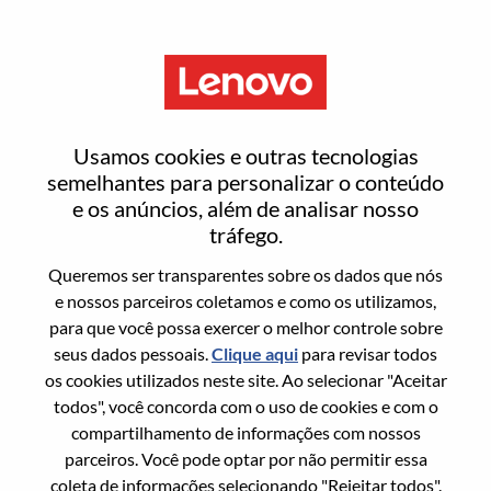
Menu
Client Manager
Usamos cookies e outras tecnologias
semelhantes para personalizar o conteúdo
e os anúncios, além de analisar nosso
tráfego.
Queremos ser transparentes sobre os dados que nós
Informação geral
e nossos parceiros coletamos e como os utilizamos,
para que você possa exercer o melhor controle sobre
Sol. Nº:
100017264
seus dados pessoais.
Clique aqui
para revisar todos
Área De Carreira:
Vendas
os cookies utilizados neste site. Ao selecionar "Aceitar
todos", você concorda com o uso de cookies e com o
País/Região:
Reino Unido
compartilhamento de informações com nossos
Estado:
Hampshire
parceiros. Você pode optar por não permitir essa
Cidade:
Farnborough
coleta de informações selecionando "Rejeitar todos".