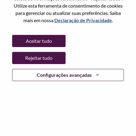
Utilize esta ferramenta de consentimento de cookies
Data:
Quinta, Julho 2, 2026
para gerenciar ou atualizar suas preferências. Saiba
Locais Adicionais
:
mais em nossa
Declaração de Privacidade
.
* China
Aceitar tudo
Por que trabalhar na Lenovo
Rejeitar tudo
We are Lenovo. We do what we say. We own what we do.
We WOW our customers.
Configurações avançadas
Lenovo is a US$83 billion revenue global technology
powerhouse, ranked #153 in the Fortune Global 500, and
serving millions of customers every day in 180 markets.
Focused on a bold vision to deliver Smarter Technology
for All, Lenovo has built on its success as the world’s
largest PC company with a full-stack portfolio of AI-
enabled, AI-ready, and AI-optimized devices (PCs,
workstations, smartphones, tablets), infrastructure