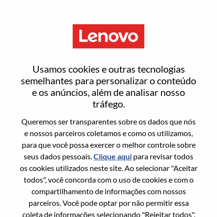
Menu
FP&A Specialist (财务分析专员)
Usamos cookies e outras tecnologias
semelhantes para personalizar o conteúdo
e os anúncios, além de analisar nosso
tráfego.
Queremos ser transparentes sobre os dados que nós
Informação geral
e nossos parceiros coletamos e como os utilizamos,
para que você possa exercer o melhor controle sobre
Sol. Nº:
100017347
seus dados pessoais.
Clique aqui
para revisar todos
Área De Carreira:
Contabilidade/Financeiro
os cookies utilizados neste site. Ao selecionar "Aceitar
todos", você concorda com o uso de cookies e com o
País/Região:
China
compartilhamento de informações com nossos
Estado:
Beijing
parceiros. Você pode optar por não permitir essa
Cidade:
北京（Beijing）
coleta de informações selecionando "Rejeitar todos".