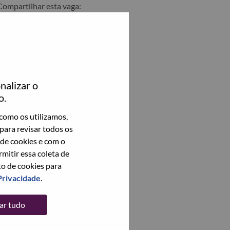
Compartilhar esta vaga:
ompartilhar Quality Engineer no LinkedIn
Compartilhar Quality Engineer com um amigo por email
Vagas semelhantes
nalizar o
Veja todos
o.
como os utilizamos,
para revisar todos os
 de cookies e com o
itir essa coleta de
to de cookies para
Privacidade
.
tar tudo