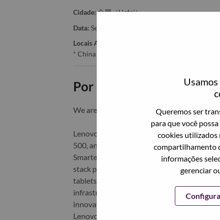
Cidade:
合肥（Hefei）
Data:
Sexta, Julho 3, 2026
Locais Adicionais
:
* China
Usamos c
Por que trabalhar na Len
c
We are Lenovo. We do what we say. We o
Queremos ser trans
para que você possa 
Lenovo is a US$83 billion revenue global t
cookies utilizados
500, and serving millions of customers every
compartilhamento d
Smarter Technology for All, Lenovo has built
informações selec
stack portfolio of AI-enabled, AI-ready, an
gerenciar o
tablets), infrastructure (server, storage, 
infrastructure), software, solutions, and s
Configur
innovation is building a more equitable, tr
Lenovo is listed on the Hong Kong stock e