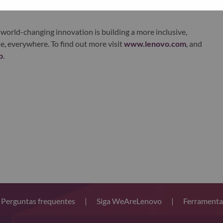
world-changing innovation is building a more inclusive,
e, everywhere. To find out more visit
www.lenovo.com
, and
b
.
Perguntas frequentes
|
Siga WeAreLenovo
|
Ferramenta