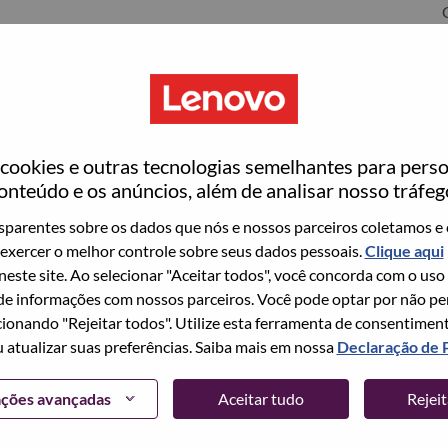
C
ookies e outras tecnologias semelhantes para perso
ovo
onteúdo e os anúncios, além de analisar nosso tráfeg
wn what we do. We WOW our customers.
parentes sobre os dados que nós e nossos parceiros coletamos e 
exercer o melhor controle sobre seus dados pessoais.
Clique aqui
echnology powerhouse, ranked #153 in the Fortune Global
 neste site. Ao selecionar "Aceitar todos", você concorda com o uso
 day in 180 markets. Focused on a bold vision to deliver
e informações com nossos parceiros. Você pode optar por não perm
 on its success as the world’s largest PC company with a full-
ionando "Rejeitar todos". Utilize esta ferramenta de consentimen
d AI-optimized devices (PCs, workstations, smartphones,
u atualizar suas preferências. Saiba mais em nossa
Declaração de 
edge, high performance computing and software defined
ervices. Lenovo’s continued investment in world-changing
ações avançadas
Aceitar tudo
Rejei
ustworthy, and smarter future for everyone, everywhere.
xchange under Lenovo Group Limited (HKSE: 992) (ADR: