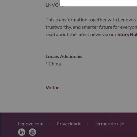
LNVGY).
This transformation together with Lenovo’s 
trustworthy, and smarter future for everyon
read about the latest news via our
StoryHu
Locais Adicionais
:
* China
Voltar
Lenovo.com
|
Privacidade
|
Termos de uso
|